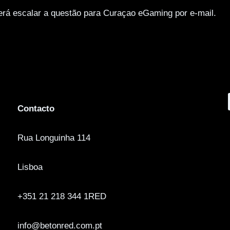
erá escalar a questão para Curaçao eGaming por e-mail.
Contacto
Rua Longuinha 114
Lisboa
+351 21 218 344 1RED
info@betonred.com.pt