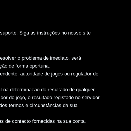
uporte. Siga as instruções no nosso site
esolver o problema de imediato, será
ção de forma oportuna.
pendente, autoridade de jogos ou regulador de
al na determinação do resultado de qualquer
dor do jogo, o resultado registado no servidor
 dos termos e circunstâncias da sua
s de contacto fornecidas na sua conta.