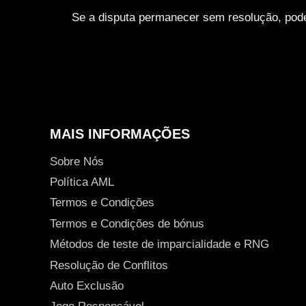
Se a disputa permanecer sem resolução, pod
MAIS INFORMAÇÕES
Sobre Nós
Política AML
Termos e Condições
Termos e Condições de bónus
Métodos de teste de imparcialidade e RNG
Resolução de Conflitos
Auto Exclusão